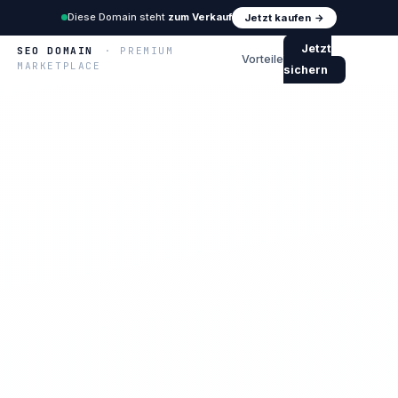
Diese Domain steht
zum Verkauf
Jetzt kaufen →
Jetzt
SEO DOMAIN
· PREMIUM
Vorteile
MARKETPLACE
sichern