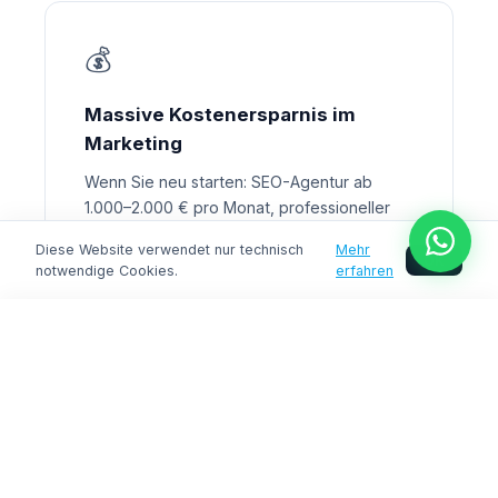
💰
Massive Kostenersparnis im
Marketing
Wenn Sie neu starten: SEO-Agentur ab
1.000–2.000 € pro Monat, professioneller
Linkaufbau 100–500 € pro Link, 6–12 Monate
Diese Website verwendet nur technisch
Mehr
bis erste Rankings. Mit einer etablierten
OK
notwendige Cookies.
erfahren
Domain verkürzen Sie diesen Prozess
erheblich, reduzieren Ihre Marketingkosten
Jetzt sichern
drastisch und beschleunigen Ihre
Monetarisierung.
Eine starke Domain ist kein Kostenpunkt —
sie ist ein digitales Asset mit
Wiederverkaufswert.