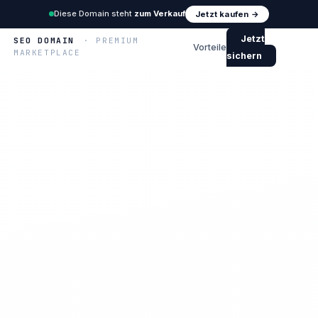
Diese Domain steht
zum Verkauf
Jetzt kaufen →
Jetzt
SEO DOMAIN
· PREMIUM
Vorteile
MARKETPLACE
sichern