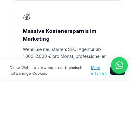
💰
Massive Kostenersparnis im
Marketing
Wenn Sie neu starten: SEO-Agentur ab
1.000–2.000 € pro Monat, professioneller
Linkaufbau 100–500 € pro Link, 6–12 Monate
Diese Website verwendet nur technisch
Mehr
bis erste Rankings. Mit einer etablierten
OK
notwendige Cookies.
erfahren
Domain verkürzen Sie diesen Prozess
erheblich, reduzieren Ihre Marketingkosten
Jetzt sichern
drastisch und beschleunigen Ihre
Monetarisierung.
Eine starke Domain ist kein Kostenpunkt —
sie ist ein digitales Asset mit
Wiederverkaufswert.